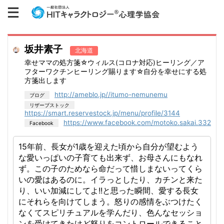
坂井素子
北海道
幸せママの処方箋☆ウィルス(コロナ対応)ヒーリング／ア
フターワクチンヒーリング賜ります☆自分を幸せにする処
方箋出します
http://ameblo.jp//itumo-nemunemu
https://smart.reservestock.jp/menu/profile/3144
https://www.facebook.com/motoko.sakai.332
15年前、長女が1歳を迎えた頃から自分が望むよう
な愛いっぱいの子育ても出来ず、お母さんにもなれ
ず。この子のためなら命だって惜しまないってくら
いの愛はあるのに。イラっとしたり、カチンと来た
り、いい加減にしてよ!!と思った瞬間、愛する長女
にそれらを向けてしまう。怒りの感情をぶつけたく
なくてスピリチュアルを学んだり、色んなセッショ
ンを受けてきたけど怒りをコントロールできること