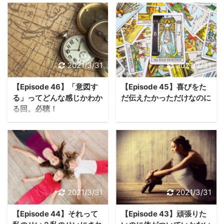
2021/3/31
2021/3/31
【Episode 46】「意図す
【Episode 45】喜びをた
る」ってどんな感じかわか
だ伝えたかっただけなのに
る回。必聴！
2021/3/31
2021/3/31
【Episode 44】それって
【Episode 43】頑張りた