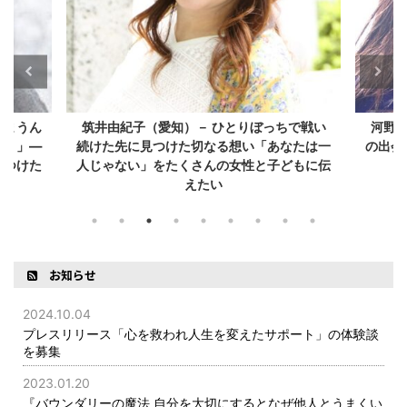
しまうん
筑井由紀子（愛知）－ ひとりぼっちで戦い
河野美
う？」—
続けた先に見つけた切なる想い「あなたは一
の出会
見つけた
人じゃない」をたくさんの女性と子どもに伝
えたい
お知らせ
2024.10.04
プレスリリース「心を救われ人生を変えたサポート」の体験談
を募集
2023.01.20
『バウンダリーの魔法 自分を大切にするとなぜ他人とうまくい