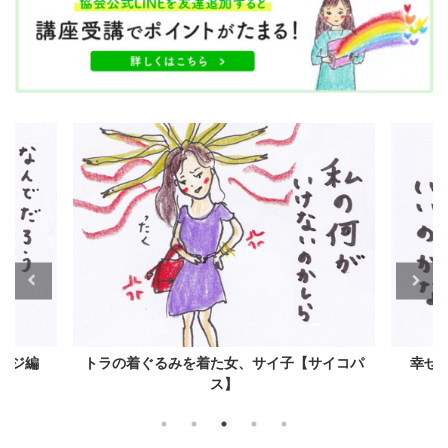
ージ編
トラの着ぐるみを着た女、サイ子【サイコパ
幸せ
ス】