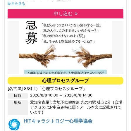
にもおすすめです。オンライン受講可能。
続きを見る
開催スケジュールはリクエスト受付可能です。お問い合わせください。
alohaaina730@gmail.com
申し込む
心理プロセスグループ
[名古屋] 8/8(土)「心理プロセスグループ」
2026/8/8 10:00 ～ 2026/8/8 14:30
日時
愛知
名古屋市営地下鉄鶴舞線 丸の内駅 徒歩2分（会場
場所
アクセスはお申込み時に届くメール本文に記載されて
います）
HITキャラクトロジー心理学協会