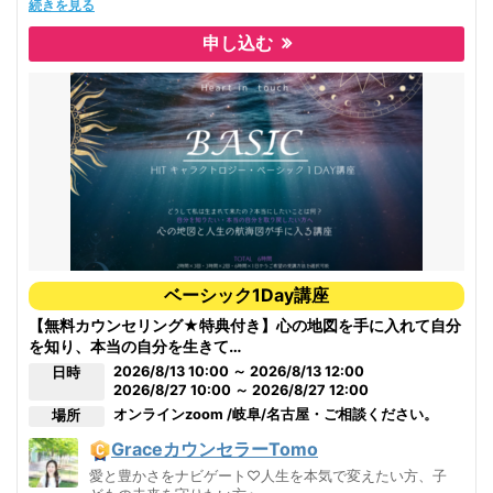
一瞬で魔法の言葉に変わります！
続きを見る
より「キャラクトロジー」の理解が深い。
『え？？？そういう事だったの？？？？？』に、気が付いて
♥️【愛と豊かさ】をあなたのものに・・・♥️
各テーマごとに健全なバウンダリーの引き方をお伝えして行きます。
申し込む
④プロセスグループ数十回以上参加。休むことなく学び、自分
・
を癒し続けている。
★目から鱗の発見が、盛りだくさんの時間★
『それ、実はあなたの持ちものじゃないんです！』
⑤1day講座後に学びを深めたい方へのフォローアップ有り
あなたが普段『私の感情』と思ってるもの、
実は自分の持ちものじゃない場合があるんです！
⑥講座は参加者のニーズに合わせた、多くの実体験から伝える
「分かり易い」「楽しい」内容だと定評
だから、『どうしたらいいか、わからない！』
だから、『どうしてこうなるのか？わからない！』が起こるんです。
【愛・NO・感・謝
】のコミュニケーション塾は
毎月定期的に開催しています。
★子育て・親子関係・パートナーシップ・友人関係・権威者との関係
性、お困りのパターンがあればリクエストに合わせてその日のテーマを決
ベーシック1Day講座
めることも可能です。事前にメッセージを頂けるとお答えしやすいです。
【無料カウンセリング★特典付き】心の地図を手に入れて自分
を知り、本当の自分を生きて…
2026/8/13 10:00 ～ 2026/8/13 12:00
日時
2026/8/27 10:00 ～ 2026/8/27 12:00
オンライン
zoom /岐阜/名古屋・ご相談ください。
場所
GraceカウンセラーTomo
愛と豊かさをナビゲート♡人生を本気で変えたい方、子