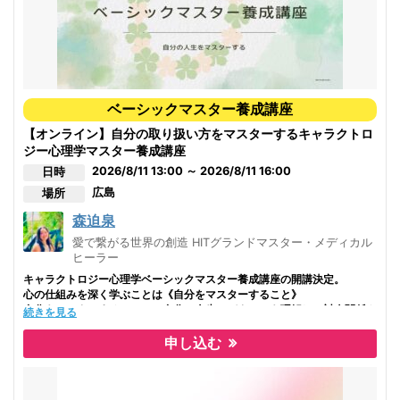
になる人気のクラス。
協会主催の講座に参加されたことがない方も参加可です。
ベーシックマスター養成講座
【オンライン】自分の取り扱い方をマスターするキャラクトロ
ジー心理学マスター養成講座
2026/8/11 13:00 ～ 2026/8/11 16:00
日時
広島
場所
森迫泉
愛で繋がる世界の創造 HITグランドマスター・メディカル
ヒーラー
キャラクトロジー心理学ベーシックマスター養成講座の開講決定。
心の仕組みを深く学ぶことは《自分をマスターすること》
自分をマスターすることで、自分の人生のパターンを理解し、対人関係や
続きを見る
パートナーシップ、自分の人生創造が確実に変化します。そのメソッドを
丁寧にお伝えします。体感ワークを含む21時間。
申し込む