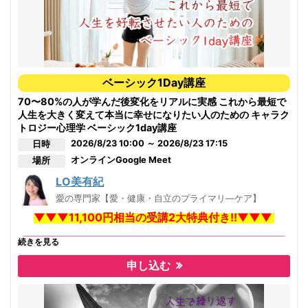
ベーシック1Day講座
70〜80%の人が学んだ後変化をリアルに実感 これから最短で
人生を大きく変えて本当に幸せになりたい人のための キャラク
トロジー心理学 ベーシック1day講座
2026/8/23 10:00 ～ 2026/8/23 17:15
日時
オンライン
Google Meet
場所
LO美有紀
愛の専門家【愛・健康・自立のプライマリ―ケア】
▼▼▼11,100円相当の受講2大特典付き!!▼▼▼
続きを見る
【特典１】
申し込む
SAS(セルフ・アウェアネス・スキル)
カウンセリングセッションをプレゼント
※通常1セッション10,000円