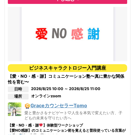
え？親子の関係性もキャラクトロジー相関力学で紐解けるの？！
どこまで健康を維持できるだろう…。
子育てに必要な【家族】についての正しい知識が得られるってホン
ト？？？
私のことを本当に愛してくれる人は？私はいい人と結婚できる？どう
まさか！ビジネスと恋愛のパターンは同じ
やったら仲違いせず信頼できる関係性をつくれる？
・
こんな方に・・・
恋愛キャラクトロジーは必須
…とりあえず、今はまだ、なんとか、やっているけど…
□人間関係をスムーズにしたい方
私の人生、このままだと将来ヤバい気がする…
□いつも頭の中がグルグルして止まらない方
□欲しいけどいらない、パターンをいつも繰り返してしまう方
そんな風に思う事がある方、ぜひ学んで知ってみて下さい。
□よく、どうしたらいいのか？何がしたいのか？何を信じたらいいのか？
わからなくなる方
これからの一生、あなたの役に立つ学びがここにあります。
ビジネスキャラクトロジー入門講座
□何が間違っていないのか？がわからなくて困っている方
□自分が今、どこにいるのかわからない方
【愛・NO・感・謝】コミュニケーション塾〜真に豊かな関係
□パートナーシップを改善したい方/現在の夫婦関係をなんとかしたい！
性を育む〜
方
【講師・LO美有紀の強み】
□本当に結婚したい方
2026/8/25 10:00 ～ 2026/8/25 11:00
日時
□恋を愛に育てたい方/恋と愛の違いを知りたい方
オンライン
zoom
場所
①HITキャラクトロジー心理学協会設立当初からの0期生講師。
□自立したい方・ビジネスを始めたい方
今まで松山・東京・オンラインで全国の方々へのクラス開催。
□【キャラクトロジー・コーチング・テクニック（CCT）】を身に付け
GraceカウンセラーTomo
たい方
②ベーシックマスターの上位資格グランドマスターとして、自
愛と豊かさをナビゲート♡人生を本気で変えたい方、子
（CCTとは感情的な反応（RER）の葛藤を紐解くセルフスキル）
分もベーシックマスターになりたい方・収入を得ていきたい方へ
どもの未来を守りたい方へ
のビジネス構築サポート体制がある。
1つでも当てはまる方は、【恋愛キャラクトロジー】が必須です。
【愛・NO・感・謝
】体験型ワークショップ
【愛NO感謝】のコミュニケーション術を覚えると普段使っている言葉が
③協会上位クラスである1年間に及ぶヒーラークラス4回受講。