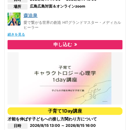
ネガティブな現実創造を固定化していたイメージの磁場を解消していくこ
とができ、
広島
広島対面＆オンラインzoom
場所
また他人に頼らず、自分に対して簡単に行なっていける、有効、且つ画期
森迫泉
的なスキルです。
愛で繋がる世界の創造 HITグランドマスター・メディカル
★total 6時間の講座です。
ヒーラー
二日目以降はお申し込み時に相談して決めましょう。
続きを見る
申し込む
子育て1Day講座
才能を伸ばす子どもへの接し方関わり方について
2026/8/15 13:00 ～ 2026/8/15 16:00
日時