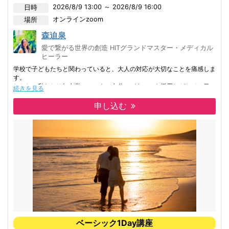
なぜ同じパターンを繰り返すのか
2026/8/9 13:00 ～ 2026/8/9 16:00
日時
本当は何を感じているのか
オンライン
zoom
場所
それを否定せず、ジャッジせず、ただ丁寧に見ていく。
森迫泉
すると少しずつ、
愛で繋がる世界の創造 HITグランドマスター・メディカル
自分との関係が変わり始めました。
ヒーラー
学校で子どもたちと関わっていると、大人の対応が大切なことを痛感しま
「こんな自分じゃダメ」と思っていたところも、
す。
しかし、私たちは無自覚にいつもの自分のパターンを採用しがちで、目の
本当は素晴らしいエッセンスだったということを知り
続きを見る
前の子どもとどのように関係性を築いていけば良いかよく理解できていな
外側に求め続けていた安心を、自分で自分に渡せる瞬間が増えていきまし
かったりします。
た。
申し込む
本当に寄り添うとは。
セルフアウェアネスは、
出来ることと出来ないことを分ける。
“自分を変える”ためのものではなく、
目の前の人に、何が起こっていて、どんなサポートが必要かがわかる人が
“本来の自分を思い出していく”
増えると、とても安全です。
プロセスだと私は感じています。
特に、子どもに寄り添う専門家とも言える、教職・保育士の方は、日々た
そしてそれは、誰か特別な人だけができるものではなく、
くさんのサポートをしておられると思います。
どんな人の中にも、ちゃんとある力です。
この講座では、一人一人の個別性を理解すること、それにはどうすれば良
もし今、
いか、また、統一化したルーティンの関わり方ではなく、個別性に合わせ
・同じことで悩み続けている
た対応を学ぶことが出来ます。
・人間関係で苦しくなる
また、自分自身についても深く知ることが出来ると思います。
ベーシック1Day講座
・自分責めが止まらない