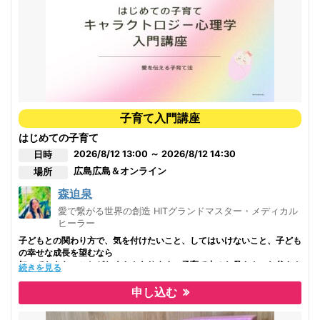
子育て入門講座
はじめての子育て
2026/8/12 13:00 ～ 2026/8/12 14:30
日時
広島
広島＆オンライン
場所
森迫泉
愛で繋がる世界の創造 HITグランドマスター・メディカル
ヒーラー
子どもとの関わり方で、気を付けたいこと、してはいけないこと、子ども
の幸せな成長を望むなら
知っておきたいことがたくさんあります。子育て中のお母さん・お父さん
続きを見る
に届きますように★☆
申し込む