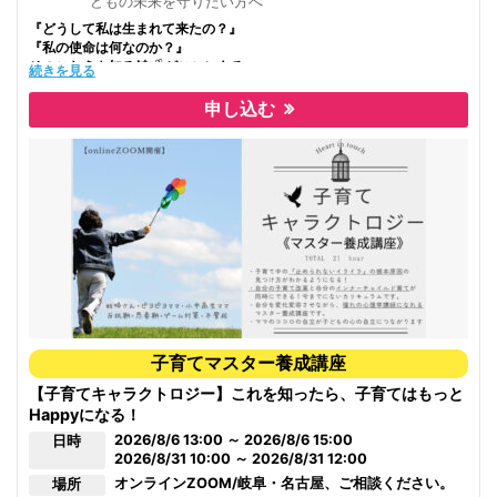
どもの未来を守りたい方へ
『どうして私は生まれて来たの？』
『私の使命は何なのか？』
そのこたえを知る鍵
がここにある…
続きを見る
申し込む
＊自分を変えたい・自分を知りたい・本当の自分を生きたい すべての方
へ＊
どうしてわかってくれないんだろう？
あの人が何を考えているのか全然わからない……。
自分でも、もうどうしていいかすらわからない……。
そんなあなたへ
心の地図を手に入れて、自分を知り、本当の自分を生きてみませんか？
★TOTAL6時間の講座です。2回目はお申し込み時に相談の上、決めまし
ょう。ご希望をお知らせください。
★1日での受講も可能です。
子育てマスター養成講座
【子育てキャラクトロジー】これを知ったら、子育てはもっと
Happyになる！
2026/8/6 13:00 ～ 2026/8/6 15:00
日時
2026/8/31 10:00 ～ 2026/8/31 12:00
オンライン
ZOOM/岐阜・名古屋、ご相談ください。
場所