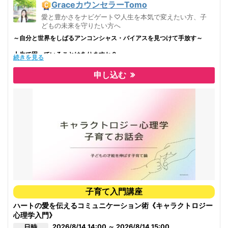
れて自分自身が平和になってきているのを実感しています。
GraceカウンセラーTomo
愛と豊かさをナビゲート♡人生を本気で変えたい方、子
子ども時代の親の在り方、言動、家庭環境やその中での自分の役割、そう
どもの未来を守りたい方へ
いったものが正しいと誤解し、バウンダリーの概念や引き方を知らなかっ
た、、につきると思っています。
～自分と世界をしばるアンコンシャス・バイアスを見つけて手放す～
お母さんが引けるようになると、お子さんは自然に引けるようになりま
人生で困っていることはありますか？
続きを見る
す。お母さんにもぜひ知っていただきたいです。
現実で問題となっていることはありますか？
申し込む
※今後の開催スケジュール
いつも思考でぐるぐるしている自分を
(スケジュールのご希望のある方は、お問い合わせくださいね）
お問い合
【自分が救い出すスキル】
わせ
それが、
◆バウンダリー入門講座
SAS〜セルフアウェアネス・スキル〜
◆バウンダリー1day講座
◆バウンダリーマスター養成講座
そこにあるキーワードは「イメージ」そして「信念体系」です。
今までは、自分の内側のイメージ、思い込みに気づいていくのに
何年も何十年もの時間を必要とし、たとえそれらを見つけて解消したとし
ても、
真の根元となる信念体系のところまで解消させることができず、
また同じパターンを繰り返すということが分かってきています。
子育て入門講座
この「セルフアウェアネススキル-SAS-」は５次元のスキルともいわ
ハートの愛を伝えるコミュニケーション術《キャラクトロジー
れ、
心理学入門》
誰でも簡単に「本当の信念体系」を導き出して、
2026/8/14 14:00 ～ 2026/8/14 15:00
日時