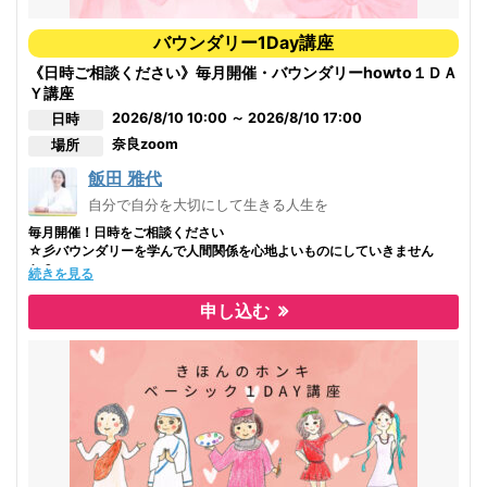
【この1日講座で学ぶと何が得られるか？】
バウンダリー1Day講座
愛し方、愛され方の誤解に気付いていくことができる。
《日時ご相談ください》毎月開催・バウンダリーhowto１ＤＡ
『引き寄せ』よりも先に、最も需要な、『受け取り』を習得すること
ができる。
Ｙ講座
人生に起こる出来事や、自分や人の言動の理由が解明する。
2026/8/10 10:00 ～ 2026/8/10 17:00
日時
今まで無意識にやっていた自分の残念なやり方やパターンに気付くこ
奈良
zoom
場所
とができ、どうやったらそこから抜け出していけるかが分かる。
感情の取り扱い方が分かる。
飯田 雅代
真の俯瞰の仕方が分かる
自分の人生の上手くいかせられない理由と原因を知り、その具体的な
自分で自分を大切にして生きる人生を
対策法を手に入れることができる。
毎月開催！日時をご相談ください
霊的真実と法則、この世のシステム、人の心や感情の仕組みが明確に
☆彡バウンダリーを学んで人間関係を心地よいものにしていきません
図解化された完全オリジナルテキストあり!！
か？
続きを見る
いくつものワークで、自分のコミュニケーションスキルを上げること
ができる。
☆こんなことありませんか？
申し込む
自分の本当の姿、真に生まれ持った性質（エッセンス）・強みを知る
・人間関係で消耗してしまう
ことができて、それらを人生でどう活かしていけばいいかが分かる。→魅
・パートナー、家族や親子関係で悩む
力・能力がアップする。
・職場で「断れない」「抱え込みすぎる」と感じている
・クライアントとのやり取りで疲れてしまう
☆どうすれば自分を本当に幸せにしていけるかが分かります☆
・自分を後回しにしてしまう
是非、学んで知ってみてください。
☆ バウンダリー講座を受講すると…
一生あなたの役に立つ学びがここにあります。
・人間関係に余計な疲れを感じなくなる
・「自分を大切にしながら人と関わる」感覚が持てる
・家族・職場・友人など大切な人との関係がより楽になる