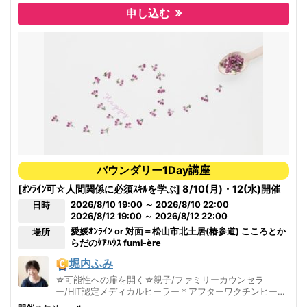
松山市対面受講も可能です。
申し込む
《講座内容》
※バウンダリー関連講座スケジュール こちらもどうぞ
(スケジュールのご希望のある方は、お問い合わせくださいね）
お問い合
わせ
◆バウンダリー入門講座
◆バウンダリー1day講座
◆バウンダリーマスター養成講座
バウンダリー1Day講座
[ｵﾝﾗｲﾝ可☆人間関係に必須ｽｷﾙを学ぶ] 8/10(月)・12(水)開催
2026/8/10 19:00 ～ 2026/8/10 22:00
日時
2026/8/12 19:00 ～ 2026/8/12 22:00
愛媛
ｵﾝﾗｲﾝ or 対面＝松山市北土居(椿参道) こころとか
場所
らだのｹｱﾊｳｽ fumi-ère
堀内ふみ
☆可能性への扉を開く☆親子/ファミリーカウンセラ
ー/HIT認定メディカルヒーラー＊アフターワクチンヒー
リング・コロナ対応ヒーリング承ります＊