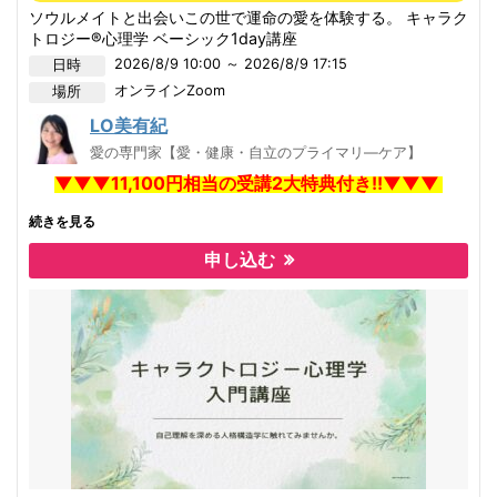
今まで深く学んでこられて、それでもわからないこと、深めたいことがあ
・頑張っているのに満たされない
ソウルメイトと出会いこの世で運命の愛を体験する。 キャラク
る方にもおすすめします。
・もっと自分らしく生きたい
トロジー®心理学 ベーシック1day講座
そんな思いがあるなら、
2026/8/9 10:00 ～ 2026/8/9 17:15
日時
オンライン
Zoom
場所
まずは一緒に“今の自分を知ること”から始めてみませんか？
LO美有紀
ZOOM及び対面での講座ご希望も受け付けています
愛の専門家【愛・健康・自立のプライマリ―ケア】
▼▼▼11,100円相当の受講2大特典付き!!▼▼▼
続きを見る
【特典１】
申し込む
SAS(セルフ・アウェアネス・スキル)
カウンセリングセッションをプレゼント
※通常1セッション10,000円
【特典２】
キャラクトロジータイプ別「地雷とツボ」
ハンドブックをテキストに同封してお届け。
※別途購入1,100円
日程が合わない方は