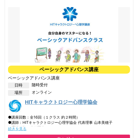
ベーシックアドバンス講座
ベーシックアドバンス講座
随時受付
日時
オンライン
場所
HITキャラクトロジー心理学協会
●講座回数：全16回（１クラス 約２時間）
●講師：HITキャラクトロジー心理学協会 代表理事 山本美穂子
●受講形態：動画配信クラス
続きを見る
●受講資格：キャラクトロジー心理学 「ベーシック１Day講座」修了生