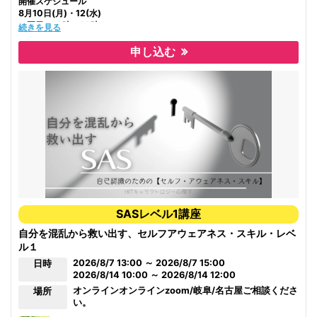
開催スケジュール
8月10日(月)・12(水)
両日 19時〜22時
続きを見る
《対象》
申し込む
初受講・再受講の方
《形態》
ｵﾝﾗｲﾝｼｽﾃﾑzoomを使用します。事前ﾀﾞｳﾝﾛｰﾄﾞが必要です。
松山市対面受講も可能です。
《セット講座内容》
・バウンダリーの概念について
・自分の内側にバウンダリーを引く(セット)
・個性化について
・両親との関係における影響
・バウンダリー体感ワーク
《ドロー講座内容》
SASレベル1講座
・外側の世界のバウンダリーについて
・内面世界と外面世界の概念
自分を混乱から救い出す、セルフアウェアネス・スキル・レベ
・権威とパワー
ル１
・バウンダリー体感ワーク
・キャラクトロジー別バウンダリー
2026/8/7 13:00 ～ 2026/8/7 15:00
日時
2026/8/14 10:00 ～ 2026/8/14 12:00
私自身マゾキストが強くバウンダリーを引くのが難しいタイプです。
オンライン
オンラインzoom/岐阜/名古屋ご相談くださ
場所
マゾキストがバウンダリーが引けるようになったら世界(現実)はどう変わ
い。
るのか？を体感したいと思い日々練習してますが、内側が整ってくるにつ