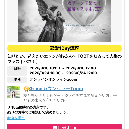
【特典２】
キャラクトロジータイプ別「地雷とツボ」
ハンドブックをテキストに同封してお届け。
※別途購入1,100円
日程が合わない方は
恋愛1Day講座
ご都合の良い日時で3時間×2日間など
【合計6時間でのリクエスト開催】も可能です。
知りたい、超えたいエッジがある人へ【CCTを知るって人生の
ファストパス！】
お気軽にお問い合わせください。
2026/8/10 10:00 ～ 2026/8/10 12:00
日時
こんな風に思うこと、ありませんか？
2026/8/24 10:00 ～ 2026/8/24 12:00
オンライン
オンラインzoom
場所
老後のために用意しておいた方がいいお金をどう作って貯めていける
だろう？残りの人生でやりたいことをやっていくために本当にそれで足り
GraceカウンセラーTomo
る？
愛と豊かさをナビゲート♡人生を本気で変えたい方、子
収入のメインは夫が頼りの現状。夫の仕事はこの先大丈夫だろう
どもの未来を守りたい方へ
か…。できれば私が本当に好きで続けられる仕事で今より稼げるようにな
★Total6時間の講座です。
るにはどうすればいいだろう。
残りのお時間は相談して決めましょう。
続きを見る
人間関係で我慢してストレスが溜まるのはしんどい。仲が良かった人
【恋愛キャラクトロジーは、恋愛だけじゃない
】
とトラブルが起きて離れてしまうのは辛い。
CCTで自分の本当のニーズを見つけられるって？
申し込む