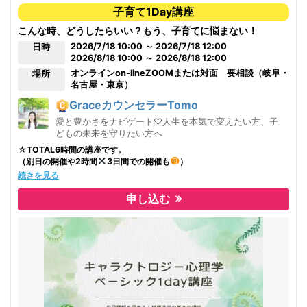
子育て1Day講座
こんな時、どうしたらいい？もう、子育てに悩まない！
2026/7/18 10:00 ～ 2026/7/18 12:00
日時
2026/8/18 10:00 ～ 2026/8/18 12:00
オンライン
on-lineZOOMまたは対面 要相談（岐阜・
場所
名古屋・東京）
GraceカウンセラーTomo
愛と豊かさをナビゲート♡人生を本気で変えたい方、子
どもの未来を守りたい方へ
☆TOTAL6時間の講座です。
（別日の開催や2時間
3日間での開催も
）
続きを見る
《子育てママはもちろん！自分育てにも！》
申し込む
大人になった今の現実で
［不都合な人間関係のパターン］があるとしたら、
実は
子供の頃の［家族との関係性のパターン］が影響しているのです。
お母さんと
お父さんと
お兄さんやお姉さんと
弟や妹と