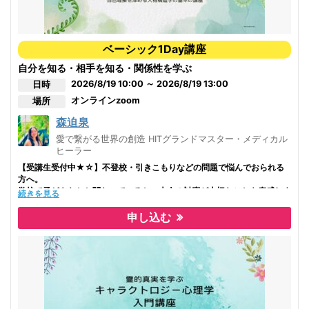
祖父や祖母と
モヤっとした感覚があった方は
【子育てキャラクトロジー】で紐解いてみませんか？
ベーシック1Day講座
★家族との関係性でのモヤモヤは現実を変える鍵になる
自分を知る・相手を知る・関係性を学ぶ
［子育てママに役立つ子育て方法］の知識がベースの【子育てキャラクト
2026/8/19 10:00 ～ 2026/8/19 13:00
日時
ロジー】なのですが、
オンライン
zoom
場所
逆に、自分が［育てられた子育て方法］から自分自身のパターンを見つけ
られる！と好評です☆
森迫泉
＼1つでも当てはまったら、let's GO
／
愛で繋がる世界の創造 HITグランドマスター・メディカル
ヒーラー
☑︎家族と会ってて、なぜかイライラしちゃった！
【受講生受付中★☆】不登校・引きこもりなどの問題で悩んでおられる
☑︎特定の人と一緒にいるとモヤモヤする
方へ。
☑︎自己肯定感が低い
学校で子どもたちと関わっていると、大人の対応が大切なことを痛感しま
続きを見る
☑︎人間関係がうまくいかない
す。
☑︎いつも同じパターンのトラブルに巻き込まれる
しかし、私たちは無自覚にいつもの自分のパターンを採用しがちで、目の
申し込む
☑︎子育てで悩んでいる
前の子どもとどのように関係性を築いていけば良いかよく理解できていな
☑︎もう、大人なのに自分の反抗期に困っている
かったりします。
本当に寄り添うとは。
出来ることと出来ないことを分ける。
目の前の人に、何が起こっていて、どんなサポートが必要かがわかる人が
増えると、とても安全です。