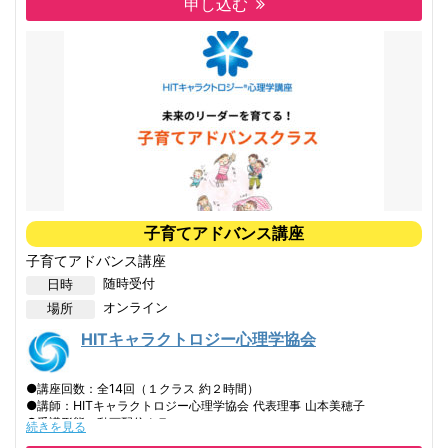
※「ベーシック１Day講座」修了生で、協会発行の会員番号（修了証に
申し込む
記載）をお持ちの方が対象
※「子育て１Day講座」「恋愛１Day講座」などの修了ではこちらのク
ラスは受講できませんのでご注意ください
--- ベーシックアドバンスクラス 講座内容 ---
①身体と心とオーラについて－ディフェンスシステム
②スキゾイド－拒絶された子供
③オーラル－見捨てられた子供
④マゾキスト－過保護に愛された子供
⑤サイコパス－比較され裏切られた子供
⑥リジット－厳しく躾けられた子供
⑦マップの読み方－インナーマインドマップ／ヒーリングマップ
子育てアドバンス講座
⑧ロウアーセルフ／ハイヤーセルフ／マスク
⑨ジャッジメント－聖なる権威／歪んだ権威
子育てアドバンス講座
⑩イメージと信念体系－ゆがんだ現実創造
随時受付
日時
⑪転移－どのように癒すのか？感情の取り扱い方
⑫真のニーズ－偽物のニーズとエッセンス
オンライン
場所
⑬バウンダリー
⑭サレンダー
HITキャラクトロジー心理学協会
⑮男性性と女性性とは
⑯インテンションと集合意識
●講座回数：全14回（１クラス 約２時間）
●講師：HITキャラクトロジー心理学協会 代表理事 山本美穂子
●受講形態：動画配信クラス
続きを見る
●受講資格：キャラクトロジー心理学 「子育て１Day講座」修了生