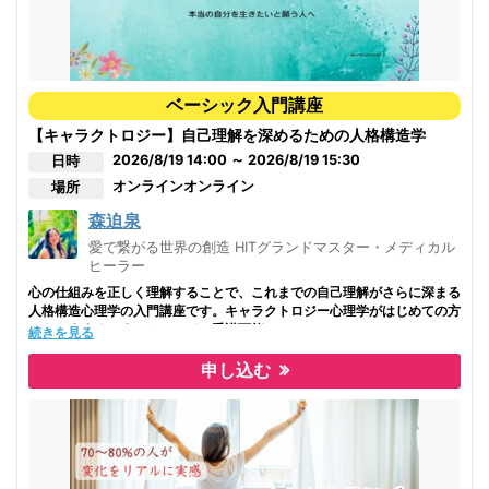
特に、子どもに寄り添う専門家とも言える、教職・保育士の方は、日々た
くさんのサポートをしておられると思います。
この講座では、一人一人の個別性を理解すること、それにはどうすれば良
いか、また、統一化したルーティンの関わり方ではなく、個別性に合わせ
ベーシック入門講座
た対応を学ぶことが出来ます。
また、自分自身についても深く知ることが出来ると思います。
【キャラクトロジー】自己理解を深めるための人格構造学
今まで深く学んでこられて、それでもわからないこと、深めたいことがあ
2026/8/19 14:00 ～ 2026/8/19 15:30
日時
る方にもおすすめします。
オンライン
オンライン
場所
森迫泉
愛で繋がる世界の創造 HITグランドマスター・メディカル
ヒーラー
心の仕組みを正しく理解することで、これまでの自己理解がさらに深まる
人格構造心理学の入門講座です。キャラクトロジー心理学がはじめての方
にもおすすめです。オンライン受講可能。
続きを見る
開催スケジュールはリクエスト受付可能です。お問い合わせください。
alohaaina730@gmail.com
申し込む