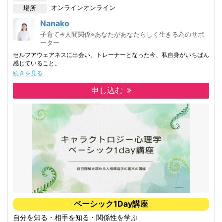
人生で起こるありとあらゆる出来事の根本には全て「意図」が存在しま
オンライン
オンライン
場所
す。
STSでは、人生で繰り返し起こる好ましくないパターンの下にあるネガテ
Nanako
ィブな意図を探り、これ以上同じパターンを繰り返さないよう自分の中に
子育て✳︎人間関係⭐︎あなたがあなたらしく生きる為のサポ
ポジティブな意図をしっかり立てることができます。
ーター
この新たに立てたポジティブな意図を意識し、繰り返し自分の意思で戻り
セルフアウェアネスに出会い、トレーナーとなった今、私自身がいちばん
続けることで起きてくる出来事の質が変わり、ポジティブな意図から始ま
感じていること。
る人生へと人生が丸ごと変容してゆくのです。
続きを見る
それは「変わらない現実に嘆くのではなく、まず“自分を知ること”が大
切」
申し込む
だということです。
私はずっと、どうしたら変われるんだろうどうしたらもっと楽になれるん
だろう
と外側に答えを探していました。
新しい学び、新しい方法、新しい答え
その時は変わったように感じても、しばらくするとまた同じところで苦し
くなる。
そんな体験を何度も繰り返してきました。
でもセルフアウェアネスは、
「今ここで、自分の内側に何が起きているのか」を見ていく学びでした。
ベーシック1Day講座
自分を知る・相手を知る・関係性を学ぶ
なぜ苦しくなるのか