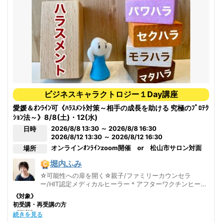
ビジネスキャラクトロジー１Day講座
愛媛＆ｵﾝﾗｲﾝ可《ﾊﾗｽﾒﾝﾄ対策～相手の成長を助ける 究極のﾌﾟﾛﾃｸ
ｼｮﾝ法～》8/8(土)・12(水)
2026/8/8 13:30 ～ 2026/8/8 16:30
日時
2026/8/12 13:30 ～ 2026/8/12 16:30
オンライン
ｵﾝﾗｲﾝzoom開催 or 松山市サロン対面
場所
堀内ふみ
☆可能性への扉を開く☆親子/ファミリーカウンセラ
ー/HIT認定メディカルヒーラー＊アフターワクチンヒー
リング・コロナ対応ヒーリング承ります＊
《対象》
初受講・再受講の方
《形態》
続きを見る
ｵﾝﾗｲﾝｼｽﾃﾑzoomを使用します。事前ﾀﾞｳﾝﾛｰﾄﾞが必要です。