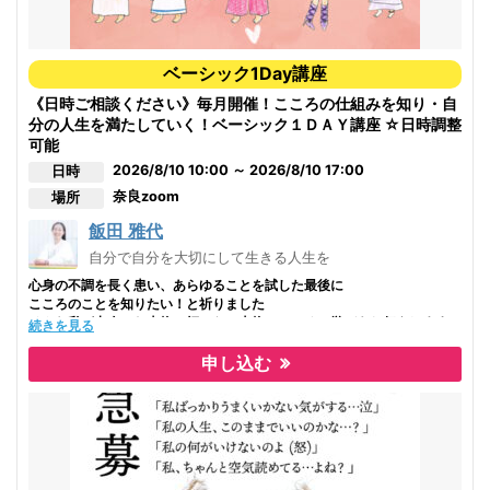
【講師・LO美有紀の強み】
・自分の中に揺るがない指針ができ、生きやすくなる
①HITキャラクトロジー心理学協会設立当初からの0期生講師。
私はこのバウンダリーの概念を知ったことで長い心身の療養生活から元気
今まで松山・東京・オンラインで全国の方々へのクラス開催。
ベーシック1Day講座
になれたと感じています
それほど
②ベーシックマスターの上位資格グランドマスターとして、自
《日時ご相談ください》毎月開催！こころの仕組みを知り・自
人間関係はすべての悩みのきほん！だからとても大切な知識です
分もベーシックマスターになりたい方・収入を得ていきたい方へ
分の人生を満たしていく！ベーシック１ＤＡＹ講座 ☆日時調整
学びには終わりがなく、どんどん深まり、そして幸せも深まります
のビジネス構築サポート体制がある。
可能
一緒にまなびませんか、お待ちしています
2026/8/10 10:00 ～ 2026/8/10 17:00
日時
③協会上位クラスである1年間に及ぶヒーラークラス4回受講。
２日間での分割開催（３時間×２日間）でも開催可能です。
より「キャラクトロジー」の理解が深い。
奈良
zoom
場所
お気軽にお問い合わせください。
④プロセスグループ数十回以上参加。休むことなく学び、自分
飯田 雅代
を癒し続けている。
自分で自分を大切にして生きる人生を
⑤1day講座後に学びを深めたい方へのフォローアップ有り
心身の不調を長く患い、あらゆることを試した最後に
こころのことを知りたい！と祈りました
⑥講座は参加者のニーズに合わせた、多くの実体験から伝える
そんな私が出会った本物の師からの本物のこころの学びをお伝えします
続きを見る
「分かり易い」「楽しい」内容だと定評
全くの初心者の方でも大丈夫な基本のきの講座！
申し込む
基本だけど、超奥深い、癒しをする中でも何度も何度もここに戻って確か
めにくる
ホンキの基本講座です！
学んだできた方には、これまでわからなかったところが分かると思います
心の仕組みを知ってから自分を癒すことで、【こんな自分はダメ】にどっ
ぷりつかまり切るところから抜け出して、好奇心を持って自己探求を進め