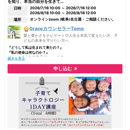
を知り、本当の自分を生きて…
あなたはどうしたいですか？
2026/7/16 10:00 ～ 2026/7/16 12:00
日時
子どもが大切で大好きなあなたに届けたい
2026/8/18 10:00 ～ 2026/8/18 12:00
愛を伝える子育て法があります。
オンライン
zoom /岐阜/名古屋・ご相談ください。
場所
GraceカウンセラーTomo
愛と豊かさをナビゲート♡人生を本気で変えたい方、子
どもの未来を守りたい方へ
『どうして私は生まれて来たの？』
『私の使命は何なのか？』
そのこたえを知る鍵
がここにある…
続きを見る
申し込む
＊自分を変えたい・自分を知りたい・本当の自分を生きたい すべての方
へ＊
どうしてわかってくれないんだろう？
あの人が何を考えているのか全然わからない……。
自分でも、もうどうしていいかすらわからない……。
そんなあなたへ
心の地図を手に入れて、自分を知り、本当の自分を生きてみませんか？
★TOTAL6時間の講座です。2回目はお申し込み時に相談の上、決めまし
ょう。ご希望をお知らせください。