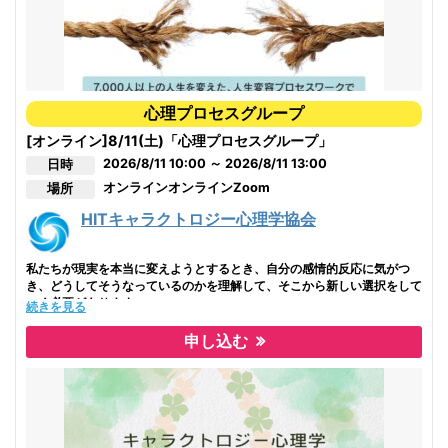
ることができました。
私は、最初にこの学びに出会ったときには考えられないくらい元気になり
ました！
欧米では最もポピュラーな人格構造学（キャラクトロロジー）を
日本人向けにわかりやすく実践的にまとめあげられたのがキャラクトロジ
心理プロセスグループ
ー心理学
[オンライン]8/11(土)「心理プロセスグループ」
知って損はない学びです。
2026/8/11 10:00 ～ 2026/8/11 13:00
日時
はじめて心理学に触れる方も、これまでいろいろ学んできた方も、
オンライン
オンラインZoom
場所
なるほどと腑に落ちて、自分に必要なことが必ず得られると思います
(^^)/
HITキャラクトロジー心理学協会
自分の世界の見え方が変わります。
困りごとや不安ごとが、希望や面白い！ああそうか、に変わっていく
自分の内側の震えるような体験を一緒にしていきませんか。
私たちが現実を本当に変えようとするとき、自分の感情的反応に気がつ
き、どうしてそうなっているのかを理解して、そこから新しい選択をして
いく必要があります。
続きを見る
２日間、３日間での分割開催（３時間×２日間）でも開催可能です。
その新しい選択こそ「ハイヤーセルフ」の選択ですが、それをどうやって
（分割お勧めです！！）
選んでいいか分からないから誰もが悩み、何をやっても変えられないと思
申し込む
日程のご希望などもございましたらお気軽にお問い合わせください。
うのです。
心理プロセスグループではこの「ハイヤーセルフ」を選び、新しい方向、
ありとあらゆる可能性に開く体験をしていく、安心で安全な空間です。
全国各地で開催されている心理プロセスグループはどの地域も即満員御礼