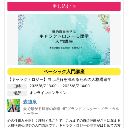
●受講資格：キャラクトロジー心理学 「恋愛１Day講座」修了生
※「恋愛１Day講座」修了生で、協会発行の会員番号をお持ちの方が対
申し込む
象
※「ベーシック1Day講座」「子育て１Day講座」のみの修了ではこちら
のクラスは受講できませんのでご注意ください
--- 恋愛アドバンスクラス 講座内容 ---
① キャラクトロジー相性（相関力学図）読み解き方講座
② スキゾイドの恋愛キャラクトロジー
③ オーラルの恋愛キャラクトロジー
④ マゾキストの恋愛キャラクトロジー
⑤ サイコパスの恋愛キャラクトロジー
⑥ リジットの恋愛キャラクトロジー
⑦ 恋愛
ベーシック入門講座
⑧ 結婚
⑨ 世界の結婚恋愛セクシャリティ事情
【キャラクトロジー】自己理解を深めるための人格構造学
⑩ 子供時代の家庭環境から学んだ歪み
2026/8/7 13:00 ～ 2026/8/7 14:00
日時
⑪ 男性性と女性性
⑫ コミュニオン
オンライン
オンライン
場所
⑬ 出会いと別れの方程式
⑭ 恋愛アドバンスまとめ 愛とは？
森迫泉
愛で繋がる世界の創造 HITグランドマスター・メディカル
ヒーラー
心の仕組みを正しく理解することで、これまでの自己理解がさらに深まる
人格構造心理学の入門講座です。キャラクトロジー心理学がはじめての方