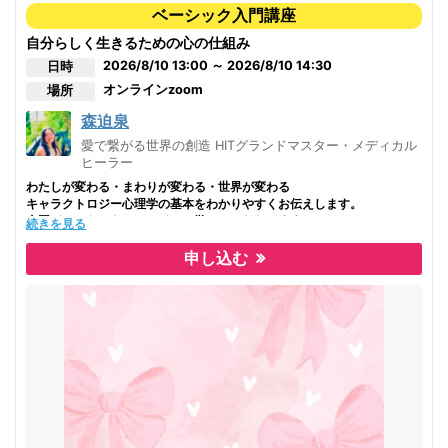
ベーシック入門講座
ご都合の良い日時で3時間×2日間など
【合計6時間でのリクエスト開催】も可能です。
自分らしく生きるための心の仕組み
お気軽にお問い合わせください。
2026/8/10 13:00 ～ 2026/8/10 14:30
日時
オンライン
zoom
場所
ーーーーーーーーーーーーーーーーーーーーーーーーーーーーーーー
こちらの講座は恋愛・パートナーシップでお悩みの方に向けた
森迫泉
「まずは自分自身の取り扱い方から」の『ベーシック1day講座』です。
愛で繋がる世界の創造 HITグランドマスター・メディカル
『恋愛1day講座』ではありませんのでご注意ください。
ヒーラー
ーーーーーーーーーーーーーーーーーーーーーーーーーーーーーーー
わたしが変わる・まわりが変わる・世界が変わる
【このようなお悩みを持つ方へ】
キャラクトロジー心理学の基本をわかりやすくお伝えします。
全国どこからでもオンラインで学んでいただけます。
続きを見る
どうしても恋愛がうまくいかない
リンク先のお問い合わせフォームからお問い合わせください。
寂しい、辛い気持ちになってしまいがち
申し込む
本当は嫌なのに喧嘩ばかりしている
相手の事を信じられなくて、不安になってしまう
恋が片想いばかりで終わってしまう
この人だと思える人と出会って幸せな結婚がしたいのにできない
不倫や浮気の苦しさをどうしていけばいいか分からない
女性として・男性として自信を持てない
離婚も考えているが、一人でやっていく自信がなくてズルズル・・・
好きな人を追いかけるばかりでなく、惹きつけられるようになってみ
たい
なぜ、今この人と付き合っているのか？この関係性なのか？その理由
を知りたい