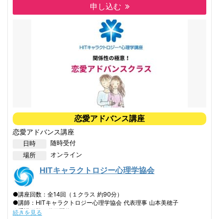
※「子育て１Day講座」修了生で、協会発行の会員番号をお持ちの方が
申し込む
対象
※「ベーシック１Day講座」「恋愛１Day講座」のみの修了ではこちら
のクラスは受講できませんのでご注意ください
--- 子育てアドバンスクラス 講座内容 ---
①スキゾイドの育て方とその対策
②オーラルの育て方とその対策
③マゾキストの育て方とその対策
④サイコパスの育て方とその対策
⑤リジットの育て方とその対策
⑥転生の仕組み－細胞に刻まれる記憶
⑦感情の取扱い方－ローワーセルフの落とし穴
恋愛アドバンス講座
⑧権威の関わり方（聖なる権威・毒の権威）、親の在り方から伝える方
法
恋愛アドバンス講座
⑨個への敬意－リスペクト／自己責任－自己訓練
随時受付
日時
⑩問題（テーマ）を抱えた子どもとの関わり方－バウンダリー
⑪教育－性・学校教育・塾・習い事 何を学ぶのか？
オンライン
場所
⑫子どもの年代別 関わり方、きょうだい・夫婦・家族との関係性
⑬未来を見据えた子育て法
HITキャラクトロジー心理学協会
恋愛-異性の親との関係性・仕事-男性との関係性・家庭結婚子ども-両
親との関係性
⑭愛の学び－無条件の愛とは？
●講座回数：全14回（１クラス 約90分）
●講師：HITキャラクトロジー心理学協会 代表理事 山本美穂子
●受講形態：動画配信クラス
続きを見る