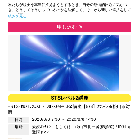
私たちが現実を本当に変えようとするとき、自分の感情的反応に気がつ
き、どうしてそうなっているのかを理解して、そこから新しい選択をして
いく必要があります。
続きを見る
その新しい選択こそ「ハイヤーセルフ」の選択ですが、それをどうやって
選んでいいか分からないから誰もが悩み、何をやっても変えられないと思
申し込む
うのです。
心理プロセスグループではこの「ハイヤーセルフ」を選び、新しい方向、
ありとあらゆる可能性に開く体験をしていく、安心で安全な空間です。
全国各地で開催されている心理プロセスグループはどの地域も即満員御礼
になる人気のクラス。
協会主催の講座に参加されたことがない方も参加可です。
STSレベル2講座
-STS-ｾﾙﾌﾄﾗﾝｽﾌｫｰﾒｰｼｮﾝｽｷﾙﾚﾍﾞﾙ２講座【8/8】ｵﾝﾗｲﾝ＆松山市対
面
2026/8/8 9:30 ～ 2026/8/8 17:30
日時
愛媛
ｵﾝﾗｲﾝ もしくは、松山市北土居(椿参道) ｻﾛﾝ対面
場所
受講もok