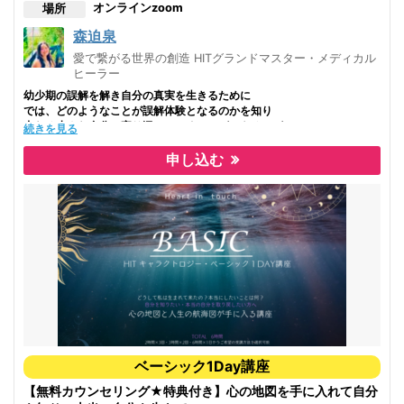
オンライン
zoom
場所
森迫泉
愛で繋がる世界の創造 HITグランドマスター・メディカル
ヒーラー
幼少期の誤解を解き自分の真実を生きるために
では、どのようなことが誤解体験となるのかを知り
内なる小さな自分に寄り添っていくことができるのが
続きを見る
子育てキャラクトロジー心理学です。
全6時間の残りの日程はお申し込み後に相談の上、決定します。
申し込む
子どもと共に生きる未来のために
子どもたち一人一人が自分らしく
産まれてきた時のエッセンスそのままに
個性や才能を世界に放って行けたら
どんなにすばらしいだろう
そんな世界が見たいから
今、伝えたい
子どもに接する大人が
どんなことを大切にしていけば良いのか
こころと現実創造の真実を知り
ベーシック1Day講座
行動すること
たった一人の大人から
【無料カウンセリング★特典付き】心の地図を手に入れて自分
子どもの世界が変わるとしたら