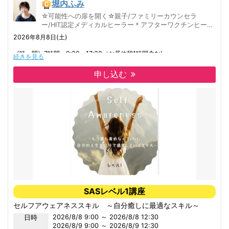
堀内ふみ
☆可能性への扉を開く☆親子/ファミリーカウンセラ
ー/HIT認定メディカルヒーラー＊アフターワクチンヒー
リング・コロナ対応ヒーリング承ります＊
2026年8月8日(土)
《時 間》7時間 9:30～17:30（お昼休憩1時間含む)
続きを見る
対象者：STSﾚﾍﾞﾙ１を受講済の方。
初受講・再受講
申し込む
場所：愛媛県松山市サロン対面 もしくは オンラインzoom参加も可
オンライン参加の方は
オンラインシステムzoomを使用します。
（事前ダウンロードが必要です）
STSレベル2受講後、
プラクティショナー申請しHIT認定されることで、有償提供可能です。
現在対人のお仕事されてる方の新しいスキルとして手に入れることができ
ます。
《協会HPより》
SASとSTS、何が違うの？
SASが思考と信念体系にアプローチするのに対して、HIT-セルフトラン
SASレベル1講座
スメーションスキル®️（STS）は、人生に起こるあらゆる出来事の根本で
セルフアウェアネススキル ～自分癒しに最適なスキル～
ある「意図」にアプローチするカウンセリングスキルです。
2026/8/8 9:00 ～ 2026/8/8 12:30
日時
STSを使うとなぜ人生の質がアップするのか
2026/8/9 9:00 ～ 2026/8/9 12:30