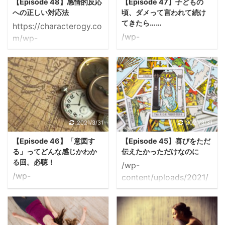
【Episode 48】感情的反応
【Episode 47】子どもの
への正しい対応法
頃、ダメって言われて続け
てきたら……
https://characterogy.co
/wp-
m/wp-
content/uploads/2021/
content/uploads/2021/
03/47-hitradio.mp3
03/48-hitradio.mp3
ゲストはたぬきさん。
ゲストはローズさん。 ず
「交渉ができない」がお
っと抽選に申し込んでく
悩みとのこと。 ＊＊＊
ださっていて 今回ようや
自分の興味を持ったこと
く当選されたそうです！
が 間違ったことのように
相手が離れていくから
2021/3/31
2021/3/31
思えて 言うと反対される
私は心を閉ざす という信
【Episode 46】「意図す
【Episode 45】喜びをただ
に決まってると 思い込ん
念体系を持っていること
る」ってどんな感じかわか
伝えたかっただけなのに
でしまい、隠れて（笑）
が わかったのだが 現実
る回。必聴！
/wp-
やる。 ＊＊ やってはい
も本当にその通りなのを
/wp-
content/uploads/2021/
けないと言われているこ
思い出して辛くなってい
content/uploads/2021/
03/45-hitradio.mp3
とを 隠れてやっているの
るとのこと。 ＊＊＊
03/46-hitradio.mp3
ゲストはていこくみんさ
が 気持ち悪い。居心地が
「でも、その信念体系を
美容師をされているさと
ん。 メールやメッセージ
悪い。 でもどうしてもや
手放そうとはしていない
まつさんのお悩みは、 予