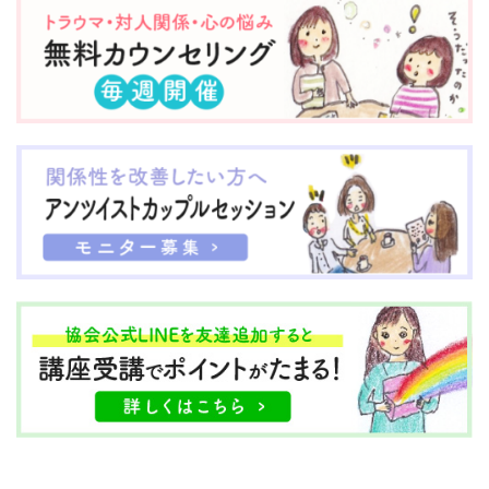
か？ ↓ 自分が姉なの
くそれは一つには ホルモ
に、 いつも自分が3歳下
ンバランスの影響があ
の妹の 機嫌を取らないと
る。 ホルモンバランス
いけなかった ＊＊ 大人
は、 女性の体にも感情に
になった今も、 表面上は
も 大きな影響を与えてい
仲がいいけれど、 いつも
る。 ＊ そしてもう一つ
自分が気を使っている。
は、若い頃 「頑張ろう」
＊ お母さんと まきさん
と思った ...
と ...