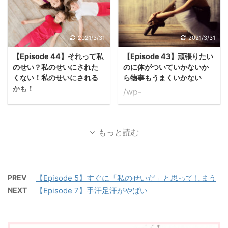
を送った後に 「ちゃんと
りたい。 ここで悩んでぐ
ですよね？」 ＊＊ 思い
定がない時間を増やした
伝わったかな？」 「伝え
るぐるしている。 ＊ 美
出して辛く ...
いと思って20年。 笑 予
たいことがちゃんと書け
穂子先生の体感的に たぬ
定のない時間を増やした
ただろうか？」 「私は正
2021/3/31
2021/3/31
きさん ...
い。 ＊＊＊ 何がそんな
しいことができているだ
【Episode 44】それって私
【Episode 43】頑張りたい
に忙しいのですか？ とい
ろうか？」 とものすごく
のせい？私のせいにされた
のに体がついていかないか
う美穂子先生の質問に 美
不安になってしまうのが
くない！私のせいにされる
ら物事もうまくいかない
容師という仕事が好きす
キツい。 ＊＊＊ ちゃん
かも！
/wp-
ぎて、 長いと6時間くら
ときちんと伝わらなかっ
/wp-
content/uploads/2021/
いかけて カットをしてし
たら できていなかったら
content/uploads/2021/
03/43-hitradio.mp3
まう……（驚愕 というさ
何が起こると思っている
03/44-hitradio.mp3
ゲストはサニーさん。 頑
もっと読む
とまつさん。 ＊＊ 美容
んですか？ と、美穂子先
まきさんのお悩みは、 何
張りたいのに体がついて
師という職業においては
生。 ＊＊ その瞬間のイ
かあるとすぐに「私のせ
いかないのが悩み。 それ
自分はアーティスト、ク
メージは 「馬鹿だと思わ
い？」 「私のせいにされ
が周期的にめぐってく
リエイターだという 自覚
れて ...
たくない！」 「私のせい
る。 ＊＊＊ 毎月毎月そ
PREV
【Episode 5】すぐに「私のせいだ」と思ってしまう
を持 ...
にされるかも！」と 思っ
んな状態になる。 頑張り
NEXT
【Episode 7】手汗足汗がやばい
てしまうこと。 ＊＊＊
たいのに、体がこんな風
子どもの頃、 きょうだい
になるので 物事もうまく
との関係性はどうでした
いかない…… ＊＊ おそら