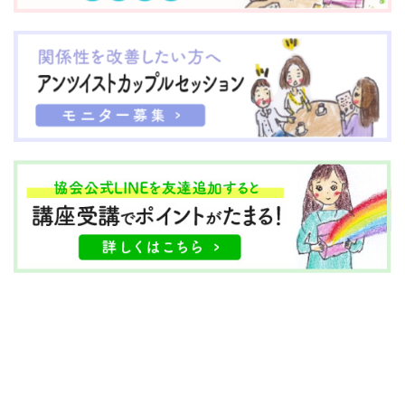
仲がいいけれど、 いつも
る。 ＊ そしてもう一つ
自分が気を使っている。
は、若い頃 「頑張ろう」
＊ お母さんと まきさん
と思った ...
と ...