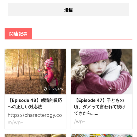
関連記事
2021/4/5
2021/3/31
【Episode 48】感情的反応
【Episode 47】子どもの
への正しい対応法
頃、ダメって言われて続け
てきたら……
https://characterogy.co
/wp-
m/wp-
content/uploads/2021/
content/uploads/2021/
03/47-hitradio.mp3
03/48-hitradio.mp3