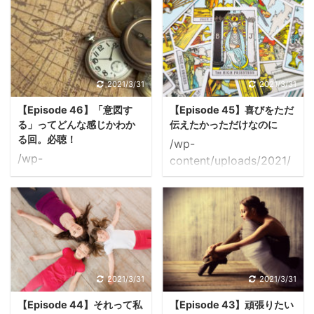
ゲストはたぬきさん。
ゲストはローズさん。 ず
「交渉ができない」がお
っと抽選に申し込んでく
悩みとのこと。 ＊＊＊
ださっていて 今回ようや
自分の興味を持ったこと
く当選されたそうです！
が 間違ったことのように
相手が離れていくから
2021/3/31
2021/3/31
思えて 言うと反対される
私は心を閉ざす という信
【Episode 46】「意図す
【Episode 45】喜びをただ
に決まってると 思い込ん
念体系を持っていること
る」ってどんな感じかわか
伝えたかっただけなのに
でしまい、隠れて（笑）
が わかったのだが 現実
る回。必聴！
/wp-
やる。 ＊＊ やってはい
も本当にその通りなのを
/wp-
content/uploads/2021/
けないと言われているこ
思い出して辛くなってい
content/uploads/2021/
03/45-hitradio.mp3
とを 隠れてやっているの
るとのこと。 ＊＊＊
03/46-hitradio.mp3
ゲストはていこくみんさ
が 気持ち悪い。居心地が
「でも、その信念体系を
美容師をされているさと
ん。 メールやメッセージ
悪い。 でもどうしてもや
手放そうとはしていない
まつさんのお悩みは、 予
を送った後に 「ちゃんと
りたい。 ここで悩んでぐ
ですよね？」 ＊＊ 思い
定がない時間を増やした
伝わったかな？」 「伝え
るぐるしている。 ＊ 美
出して辛く ...
いと思って20年。 笑 予
たいことがちゃんと書け
穂子先生の体感的に たぬ
定のない時間を増やした
ただろうか？」 「私は正
2021/3/31
2021/3/31
きさん ...
い。 ＊＊＊ 何がそんな
しいことができているだ
【Episode 44】それって私
【Episode 43】頑張りたい
に忙しいのですか？ とい
ろうか？」 とものすごく