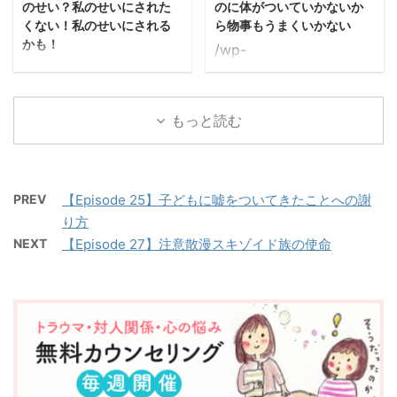
のせい？私のせいにされた
のに体がついていかないか
う美穂子先生の質問に 美
不安になってしまうのが
くない！私のせいにされる
ら物事もうまくいかない
容師という仕事が好きす
キツい。 ＊＊＊ ちゃん
かも！
/wp-
ぎて、 長いと6時間くら
ときちんと伝わらなかっ
/wp-
content/uploads/2021/
いかけて カットをしてし
たら できていなかったら
content/uploads/2021/
03/43-hitradio.mp3
まう……（驚愕 というさ
何が起こると思っている
03/44-hitradio.mp3
ゲストはサニーさん。 頑
もっと読む
とまつさん。 ＊＊ 美容
んですか？ と、美穂子先
まきさんのお悩みは、 何
張りたいのに体がついて
師という職業においては
生。 ＊＊ その瞬間のイ
かあるとすぐに「私のせ
いかないのが悩み。 それ
自分はアーティスト、ク
メージは 「馬鹿だと思わ
い？」 「私のせいにされ
が周期的にめぐってく
リエイターだという 自覚
れて ...
たくない！」 「私のせい
る。 ＊＊＊ 毎月毎月そ
PREV
【Episode 25】子どもに嘘をついてきたことへの謝
を持 ...
にされるかも！」と 思っ
んな状態になる。 頑張り
り方
てしまうこと。 ＊＊＊
たいのに、体がこんな風
NEXT
【Episode 27】注意散漫スキゾイド族の使命
子どもの頃、 きょうだい
になるので 物事もうまく
との関係性はどうでした
いかない…… ＊＊ おそら
か？ ↓ 自分が姉なの
くそれは一つには ホルモ
に、 いつも自分が3歳下
ンバランスの影響があ
の妹の 機嫌を取らないと
る。 ホルモンバランス
いけなかった ＊＊ 大人
は、 女性の体にも感情に
になった今も、 表面上は
も 大きな影響を与えてい