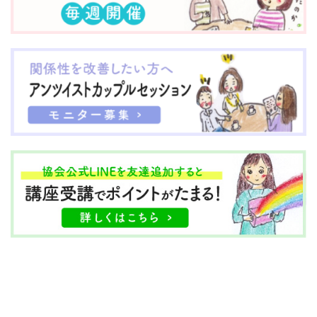
が、同居はしていない。
犬のメスだ。 2021年９
実家で、子ども達と、子
月コハルが８歳と２か月
ども達の祖父母と、母で
のとき 顔に突然 大き
暮らしていた。 助産師に
なイボができた。「これ
よる赤ちゃん訪問の結
ってなんだろう」軽い気
果、 ・産後うつの可能性
持ちで夫と病院に連れて
があること ・子ども(特
いくとすぐに先生から原
に第一子)への愛着が弱
因不明なこと ...
いこ ...