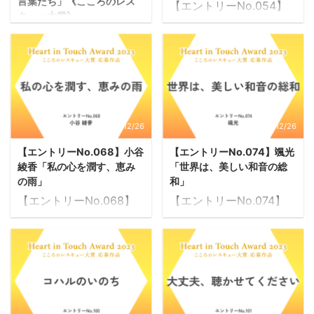
言葉たち」《こころのレス
【エントリーNo.054】
キュー大賞》
中也 作品タイトル : 「も
ハートインタッチアワー
ういいよ」がくれたもの
ド2023 こころのレスキ
男だから。社会人だか
ュー大賞 受賞作品 【エ
ら。夫だから。父親だか
ントリーNo.023】 すが
ら。 令和２年９月１８
わらえみ 作品タイトル :
日。鬱病の診断をくださ
バイスタンダーの私を救
れた時、まさか自分がと
2023/12/26
2023/12/26
ってくれた SNSの言葉た
耳を疑った。不眠、食欲
【エントリーNo.068】小谷
【エントリーNo.074】颯光
ち 当時、大学生だった
不振から始まった体調不
綾香「私の心を潤す、恵み
「世界は、美しい和音の総
私は、ボランティア活動
良は、その頃には幻聴、
の雨」
和」
で必要な救命講座に5日
幻視を伴うまでになって
【エントリーNo.068】
【エントリーNo.074】
間参加しているところだ
おり、通勤もままならな
小谷 綾香 作品タイトル :
颯光 作品タイトル : 世界
った。３日目の帰り道、
くなっていた。体は悲鳴
私の心を潤す、恵みの雨
は、美しい和音の総和
ターミナル駅の改札前
を上げていたのに、頭が
いま私は過去、何度も辞
生命は、生まれると同時
で、倒れた人に遭遇し、
「鬱病」という響きをい
めようとした刺繍を夢中
に、死がプログラムされ
駅員さんと手当をした。
たく嫌った。 男のくせ
になってやっている。 時
ている。死ぬために生ま
幸い、その方は軽症だっ
に、心が弱すぎる。 社
間もかかり、細かかい手
れてきた。死は避けられ
たが、これが私にとっ
会人のくせに、だらしな