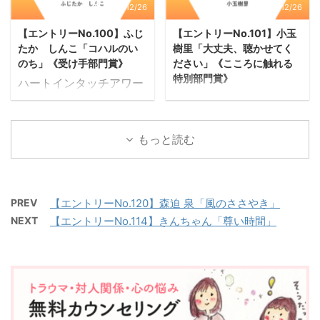
仕事に 「こんな地味なこ
ないのに、私たちは死を
て、初めてのバイスタン
2023/12/26
2023/12/26
い。 夫のくせに、妻に
とやって、こんなことし
忘れて生きている。今を
ダー経験になった。「バ
申し訳ない。 父親のく
【エントリーNo.100】ふじ
【エントリーNo.101】小玉
て意味あるの？」 自分の
楽しみ、今を喜び、今を
イスタンダー」とは、倒
せに、娘に何と説明する
たか しんこ「コハルのい
樹里「大丈夫、聴かせてく
手から作り出される作品
騒ぐ。死を先延ばしにす
れた人に偶然遭遇した人
つも ...
のち」《受け手部門賞》
ださい」《こころに触れる
を「こんなのが作りたい
るようにその日を楽しみ
のことであり、 ...
特別部門賞》
ハートインタッチアワー
んじゃない、こんなの私
たいのは、なぜ死ぬのか
ハートインタッチアワー
ド2023 こころのレスキ
には似合わない！」 そう
という答えを見つけるこ
ド2023 こころのレスキ
ュー大賞 《受け手部門
自分の中で声が鳴り響
とができないからだろ
ュー大賞 《こころに触れ
賞》 【エントリー
もっと読む
き、夢中になる手を止
う。 死は、生命の進化
る特別部門賞》 【エン
No.100】 ふじたか し
め、生み出される作品を
にとって必要なもの。私
トリーNo.101】 小玉 樹
んこ 作品タイトル : コハ
捨てたこともあった。 で
たちの生命は、別のもの
里 作品タイトル : 大丈
ルのいのち “コハルが居
も、作ることは好きで 刺
をつくり出すという進化
夫、聴かせてください 保
なくなったら わたし生
PREV
【エントリーNo.120】森迫 泉「風のささやき」
繍の道具は手放せない自
の過程で生まれてきた。
健師の私と、とあるお母
きていけるかな”コハル
NEXT
【エントリーNo.114】きんちゃん「尊い時間」
分がいた。 キャラクトロ
生命は、死ぬことを選択
さんのお話。 「このお母
があまりに愛しくて それ
ジー心理学を学び、刺繍
して進化し、命のバトン
さん、支援が必要です」
が逆に怖くなって思った
...
を繋いでいる ...
と申し送りを受けた。 未
こと。 コハル（心晴）と
婚の母。第一子の父との
はわたしが人生で初めて
子を再び授かり出産した
飼った犬、おおきな秋田