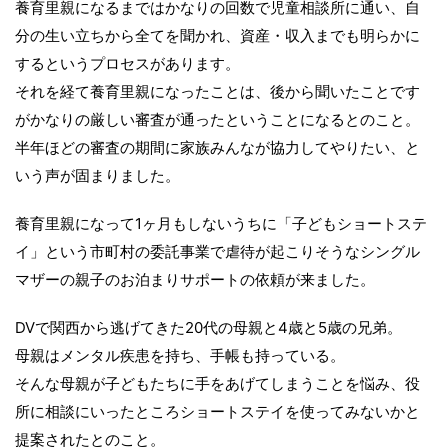
養育里親になるまではかなりの回数で児童相談所に通い、自
分の生い立ちから全てを聞かれ、資産・収入までも明らかに
するというプロセスがあります。
それを経て養育里親になったことは、後から聞いたことです
がかなりの厳しい審査が通ったということになるとのこと。
半年ほどの審査の期間に家族みんなが協力してやりたい、と
いう声が固まりました。
養育里親になって1ヶ月もしないうちに「子どもショートステ
イ」という市町村の委託事業で虐待が起こりそうなシングル
マザーの親子のお泊まりサポートの依頼が来ました。
DVで関西から逃げてきた20代の母親と4歳と5歳の兄弟。
母親はメンタル疾患を持ち、手帳も持っている。
そんな母親が子どもたちに手をあげてしまうことを悩み、役
所に相談にいったところショートステイを使ってみないかと
提案されたとのこと。