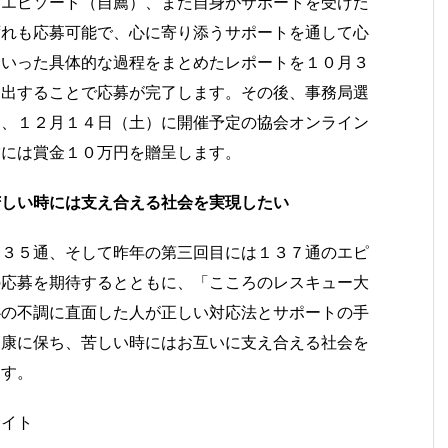
るエピソード（自薦）、また自身がサポートを受けた
ずれも応募可能で、心に寄り添うサポートを通して心
ていった具体的な過程をまとめたレポートを１０月３
提出することで応募が完了します。その後、事務局選
し、１２月１４日（土）に開催予定の協会オンライン
賞には賞金１０万円を贈呈します。
苦しい時には支え合える社会を実現したい
１３５通、そして昨年の第三回目には１３７通のエピ
の応募を期待するとともに、「こころのレスキュー大
心の不調に直面した人が正しい対応法とサポートの手
健康に保ち、苦しい時にはお互いに支え合える社会を
ます。
サイト