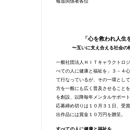
報道関係者各位
「心を救われ人生
〜互いに支え合える社会の
一般社団法人ＨＩＴキャラクトロ
べての人に健康と福祉を」３－４
て行なっているが、その一環とし
方を一般にも広く普及させること
を創設、以降毎年メンタルサポー
応募締め切りは１０月３１日、受
出作品には賞金１０万円を贈呈。
すべての人に健康と福祉を