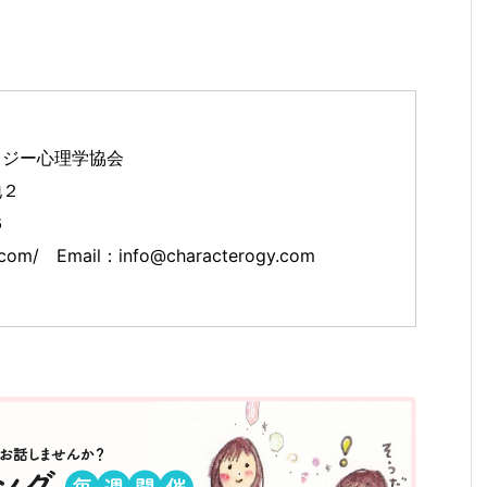
）
ロジー心理学協会
地２
６
y.com/ Email：info@characterogy.com