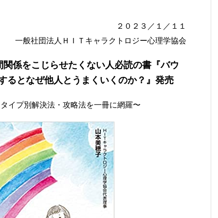
２０２３／１／１１
一般社団法人ＨＩＴキャラクトロジー心理学協会
間関係をこじらせたくない人必読の書『バウ
にするとなぜ他人とうまくいくのか？』発売
とタイプ別解決法・攻略法を一冊に網羅〜