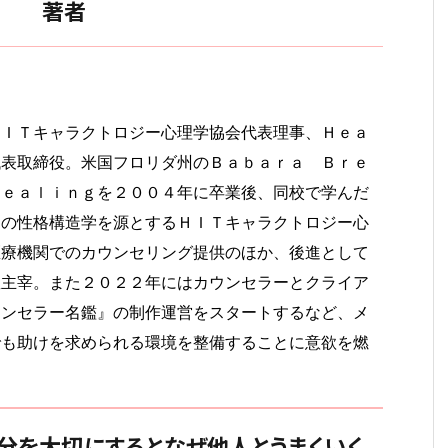
著者
ＨＩＴキャラクトロジー心理学協会代表理事、Ｈｅａ
代表取締役。米国フロリダ州のＢａｂａｒａ Ｂｒｅ
Ｈｅａｌｉｎｇを２００４年に卒業後、同校で学んだ
トの性格構造学を源とするＨＩＴキャラクトロジー心
医療機関でのカウンセリング提供のほか、後進として
数主宰。また２０２２年にはカウンセラーとクライア
ウンセラー名鑑』の制作運営をスタートするなど、メ
でも助けを求められる環境を整備することに意欲を燃
自分を大切にするとなぜ他人とうまくいく