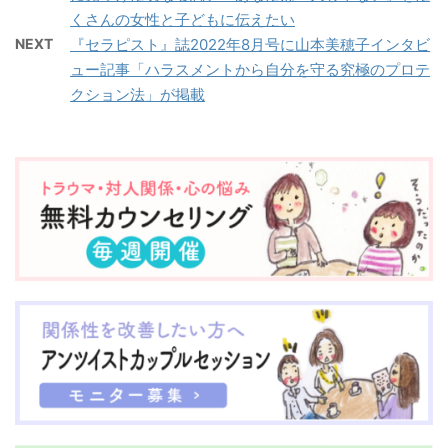
者へのメンタルサポート
に不安や悩みを抱える人
に繊細な人たちがどう他
くさんの女性と子どもに伝えたい
「NO」と言いたいのに
の成 ...
たちが増大しているのを
者と健康的なバウンダリ
言えずにモヤモヤした経
NEXT
『セラピスト』誌2022年8月号に山本美穂子インタビ
受け、適切なメンタルケ
ーを保っていけば良いか
験のある方、 ...
ュー記事「ハラスメントから自分を守る究極のプロテ
アとサポート方法を⼀般
を、繊細さんセラピスト
クション法」が掲載
に広く普及させることを
と繊細さんクライアント
目的とし「心のレスキュ
の立場に分けて説明。 繊
ー大賞」を新設した。
細さんの自覚のある方
(https://award.characte
は、セラピストでなくと
rogy.com) 「こころのレ
も必読！ 知っておく
スキュー⼤賞」は大賞賞
と、他者との関係性がぐ
金30万円。「誰かに寄り
んと楽になります。 セラ
添い、サポートしたこと
ピスト2022年4月号購入
がある方の体験談」（ ...
はこちら（出版元BABジ
ャパンのウェブショ ...