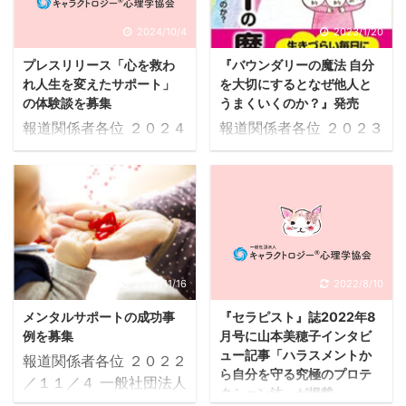
2024/10/4
2023/1/20
プレスリリース「心を救わ
『バウンダリーの魔法 自分
れ人生を変えたサポート」
を大切にするとなぜ他人と
の体験談を募集
うまくいくのか？』発売
報道関係者各位 ２０２４
報道関係者各位 ２０２３
／１０／３ 一般社団法人
／１／１１ 一般社団法人
ＨＩＴキャラクトロジー
ＨＩＴキャラクトロジー
心理学協会 「心を救われ
心理学協会 恋愛、職場、
人生を変えたサポート」
家族、友人…人間関係を
の体験談を募集 〜互いに
こじらせたくない人必読
支え合える社会の構築の
の書『バウンダリーの魔
ために知っておくべき心
法 自分を大切にするとな
2022/11/16
2022/8/10
の寄り添い方〜 一般社団
ぜ他人とうまくいくの
メンタルサポートの成功事
『セラピスト』誌2022年8
法人ＨＩＴキャラクトロ
か？』発売 〜うまくいか
例を募集
月号に山本美穂子インタビ
ジー心理学協会ではＳＤ
ない原因の見つけ方とタ
ュー記事「ハラスメントか
報道関係者各位 ２０２２
Ｇｓ３つ目の目標である
イプ別解決法・攻略法を
ら自分を守る究極のプロテ
／１１／４ 一般社団法人
「すべての人に健康と福
一冊に網羅〜 人間の悩み
クション法」が掲載
ＨＩＴキャラクトロジー