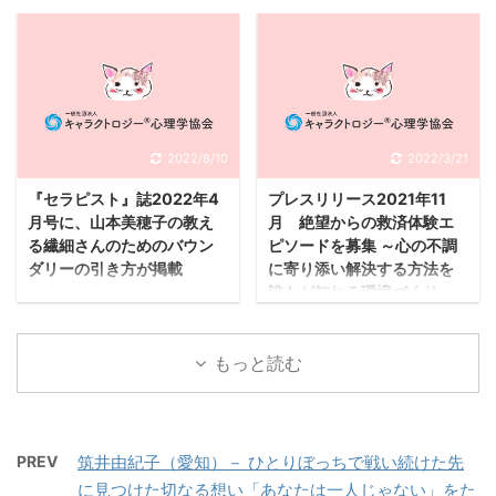
祉を」３－４心の健康に
のほとんどを占める人間
『セラピスト』誌2022
心理学協会 メンタルサポ
対する取り組みを協会提
関係の問題を根本から解
年8月号にて、「ハラス
ートの成功事例を募集 〜
供サービスを通じて行な
決し、もう二度と同じ問
メントから自分を守る究
持続可能な社会の基礎は
っているが、その一環と
題で悩まないようにする
極のプロテクション法」
一人一人の「こころ」の
して正しい心のサポート
にはどうすればいいので
として、7月リリースの
健康から〜 愛媛県松山
方法と効果的なアプロー
しょうか。２０２２年１
新しいバウンダリー講座
市の一般社団法人ＨＩＴ
2022/8/10
2022/3/21
チの仕方を一般にも広く
２月２６日にＢＡＢジャ
を取り上げていただきま
キャラクトロジー心理学
普及させることを目的と
パンより発売された山本
『セラピスト』誌2022年4
プレスリリース2021年11
した！ セラピスト2022
協会ではＳＤＧｓ３つ目
して令和３年に「こころ
美穂子著『バウンダリー
月号に、山本美穂子の教え
月 絶望からの救済体験エ
年8月号 日本人がなか
の目標である「すべての
のレスキュー大賞 ...
の魔法 自分を大 ...
る繊細さんのためのバウン
ピソードを募集 ～心の不調
なか「NO」と言えない
人に健康と福祉を」３－
ダリーの引き方が掲載
に寄り添い解決する方法を
理由 バウンダリーの正し
４に対する取り組みを協
誰もが知れる環境づくり～
セラピスト必携の隔月誌
い知識と「NO」の伝え
会提供サービスを通じて
令和3年12月1日に設立
『セラピスト』2022年4
方 目には見えないバウン
行なっているがその一環
6周年を迎える愛媛県松
月にて、山本美穂子が記
ダリー バウンダリーの優
もっと読む
としてメンタルヘルス従
山市の一般社団法人HIT
事を執筆させていただき
先順位 上記について解説
事者のみならず一般にも
キャラクトロジー心理学
ました！ セラピスト
しています。 セクハ
正しいサポート法と効果
協会（以下、協会
2022年4月号
ラ、パワハラ、モラハ
的なアプローチの仕方を
https://characterogy.co
HSP（Higher Sensitive
PREV
筑井由紀子（愛知）－ ひとりぼっちで戦い続けた先
ラ…ハラスメントで悩ん
広く普及させる目的で他
m )では、コロナ禍で心
Person）と呼ばれる非常
に見つけた切なる想い「あなたは一人じゃない」をた
だことのある方、