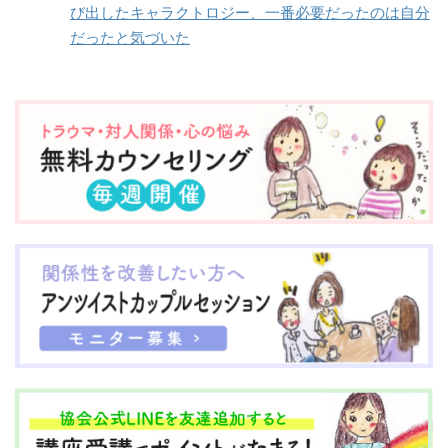
HIT独自のスキル、セル
みの背景にある症状や葛
び出したキャラクトロジー、一番必要だったのは自分
である。 目次い ...
フトランスフォーメーシ
藤を一緒に探しながら、
だったと気づいた
ョン・スキルを習得され
その原因に取り組んでい
た方の感想をご紹介して
けるようにサポートして
います。 目次STSレ
いきます。 日々、忙しな
ベル１（修了生同士で無
く過ぎていく中で、ふ
償でセッションの提供可
と、これからのことが不
能）N.K.さん（女性）
安になったり、心配にな
S.M.さん（女性）T.K.さ
ったり… でも、自分は大
ん（女性）M.N.さん（女
丈夫！とか、毎日がんば
性）T.Y.さ ...
っているし！とか、一生
懸命にポジティブに ...