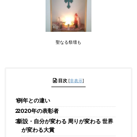
聖なる祭壇も
目次
[
非表示
]
例年との違い
2020年の表彰者
新設・自分が変わる 周りが変わる 世界
が変わる大賞