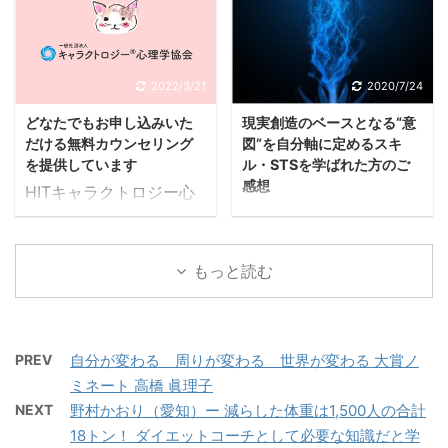
尊心を損わせ弱体化させ
仲間外れ・村八分を日本
(https://award.characte
美穂子は「Ｎｏが言えな
ることを目的とした、執
からなくす 大人も子ども
rogy.com) 「こころのレ
い」と揶揄されることも
念深い、冷酷な、あるい
もゲーム感覚で使えるい
スキュー⼤賞」は大賞賞
ある日本人のコミュニケ
は悪意のある企てによ
じめ防止システム開発計
金30万円。「誰かに寄り
2022/3/21
2020/7/24
ーションに足りない「境
る、長期に亘って繰り返
画 ＨＩＴキャラクトロジ
添い、サポートしたこと
界線（バウンダリー）」
どなたでもお申し込みいた
現実創造のベースとなる“意
される不快な行為であ
ー心理学協会（山本美穂
がある方の体験談」（ ...
の概念をより ...
だける無料カウンセリング
図”を自分軸に定めるスキ
る。 文部科学省の定義に
子理事長、愛媛県松山
を提供しています
ル・STSを学ばれた方のご
おいては、児童の一定の
市）は誰もが当事者にな
感想
HITキャラクトロジー心
人間関係のある人物か
り得るいじめ問題におい
表層的な感情や思考・
理学協会では、毎週土曜
ら、精神的、物理的な攻
て解決に向けて今自分が
エネルギーが変わったと
日に無料カウンセリング
撃を受けたことで苦痛を
取るべき行動がわかるゲ
しても、「意図」のレベ
を提供しています。 全国
感じていることとされ
もっと読む
ーム感覚のシミュレーシ
ルが変わらないと、現実
にいる一般社団法人HIT
る。 一般的には学校が目
ョンシステムの開発をス
は変わりません。 多くの
キャラクトロジー心理学
立つが、学校だけでなく
タートするため１０月９
メソッドやスキルを実行
協会の認定プラクティシ
職場でもネットでもどこ
日よりクラウドファンデ
しても結局元に戻ってし
ョナーたちが悩みを持つ
PREV
自分が変わる 周りが変わる 世界が変わる 大賞ノ
でも起こりうるものであ
ィングサイトＣＡＭＰＦ
まうのはそのためです。
方々のお話を聞いて、そ
ミネート 高橋 眞理子
り、かなり問題は根深
ＩＲＥにてクラウドファ
このページでは、「意
の気持ちや考えているこ
NEXT
野村かおり（愛知）ー 減らした体重は1,500人の合計
い。人が集まる場所なら
...
図」にアプローチする
とを整理したり、その悩
18トン！ ダイエットコーチとして必要な知識だと学
どこでも起こりうるもの