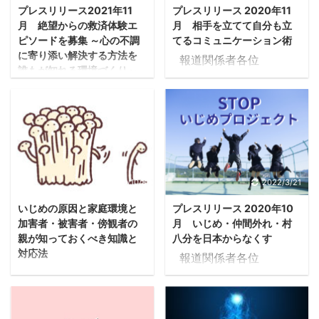
プレスリリース2021年11
プレスリリース 2020年11
月 絶望からの救済体験エ
月 相手を立てて自分も立
ピソードを募集 ～心の不調
てるコミュニケーション術
に寄り添い解決する方法を
報道関係者各位
誰もが知れる環境づくり～
2020/11/1 一般社団法人
令和3年12月1日に設立
HITキャラクトロジー心
6周年を迎える愛媛県松
理学協会 相手を立てて
山市の一般社団法人HIT
自分も立てるコミュニケ
キャラクトロジー心理学
ーション術 親子・職場・
協会（以下、協会
恋愛・夫婦・友人関係で
https://characterogy.co
もう相手の顔色が気にな
2020/10/8
2022/3/21
m )では、コロナ禍で心
らなくなる 昨年『“あの
いじめの原因と家庭環境と
プレスリリース 2020年10
に不安や悩みを抱える人
人”との境界線の引き
加害者・被害者・傍観者の
月 いじめ・仲間外れ・村
たちが増大しているのを
方 セラピストのための
親が知っておくべき知識と
八分を日本からなくす
受け、適切なメンタルケ
バウンダリーの教科書』
対応法
報道関係者各位
アとサポート方法を⼀般
（ＢＡＢジャパン）を出
［いじめ］とは
2020/09/30 一般社団法
に広く普及させることを
版したＨＩＴキャラクト
（Wikipediaより抜粋）
人HITキャラクトロジー
目的とし「心のレスキュ
ロジー心理学協会（愛媛
犯罪のひとつであり、自
心理学協会 いじめ・
ー大賞」を新設した。
県松山市）理事長の山本